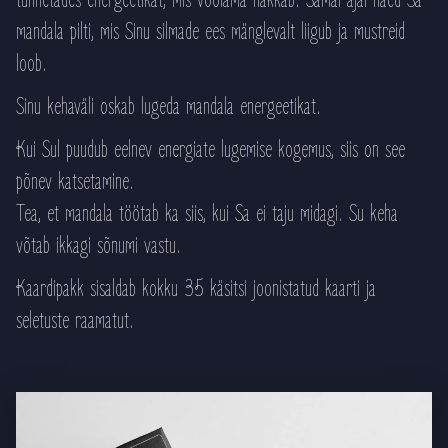
tunnetades energeetikat, mis voolama hakkab. Samal ajal näed Sa
mandala pilti, mis Sinu silmade ees mänglevalt liigub ja mustreid
loob.
Sinu kehaväli oskab lugeda mandala energeetikat.
Kui Sul puudub eelnev energiate lugemise kogemus, siis on see
põnev katsetamine.
Tea, et mandala töötab ka siis, kui Sa ei taju midagi. Su keha
võtab ikkagi sõnumi vastu.
Kaardipakk sisaldab kokku 35 käsitsi joonistatud kaarti ja
seletuste raamatut.