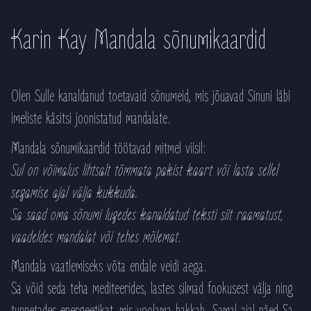
Karin Kay Mandala sõnumikaardid
Olen Sulle kanaldanud toetavaid sõnumeid, mis jõuavad Sinuni läbi
imeliste käsitsi joonistatud mandalate.
Mandala sõnumikaardid töötavad mitmel viisil:
Sul on võimalus lihtsalt tõmmata pakist kaart või lasta sellel
segamise ajal välja kukkuda.
Sa saad oma sõnumi lugedes kanaldatud teksti siit raamatust,
vaadeldes mandalat või tehes mõlemat.
Mandala vaatlemiseks võta endale veidi aega.
Sa võid seda teha mediteerides, lastes silmad fookusest välja ning