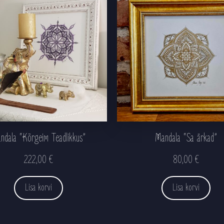
ndala “Kõrgeim Teadlikkus”
Mandala “Sa ärkad”
222,00
€
80,00
€
Lisa korvi
Lisa korvi