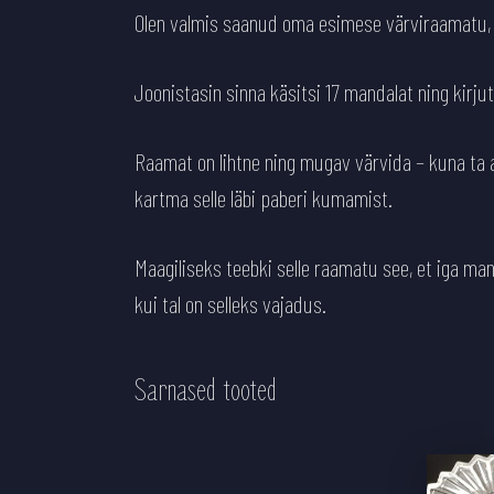
Olen valmis saanud oma esimese värviraamatu, m
Joonistasin sinna käsitsi 17 mandalat ning kirju
Raamat on lihtne ning mugav värvida – kuna ta a
kartma selle läbi paberi kumamist.
Maagiliseks teebki selle raamatu see, et iga ma
kui tal on selleks vajadus.
Sarnased tooted