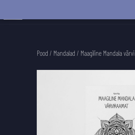
Liigu sisu juurde
Pood
/
Mandalad
/ Maagiline Mandala värv