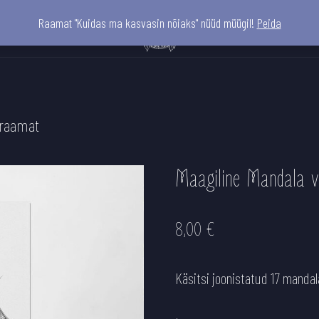
Raamat "Kuidas ma kasvasin nõiaks" nüüd müügil!
Peida
iraamat
Maagiline Mandala v
8,00
€
Käsitsi joonistatud 17 mandal