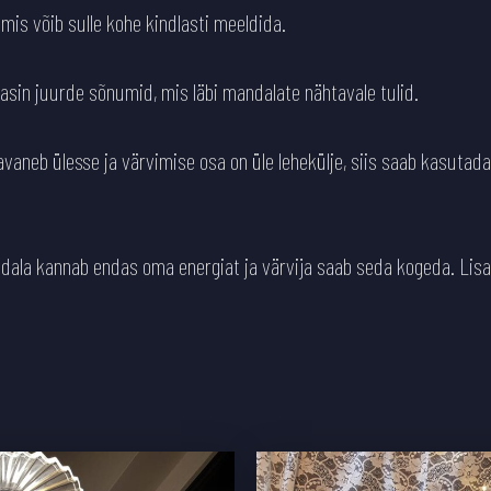
is võib sulle kohe kindlasti meeldida.
tasin juurde sõnumid, mis läbi mandalate nähtavale tulid.
vaneb ülesse ja värvimise osa on üle lehekülje, siis saab kasutada
ndala kannab endas oma energiat ja värvija saab seda kogeda. Lisa