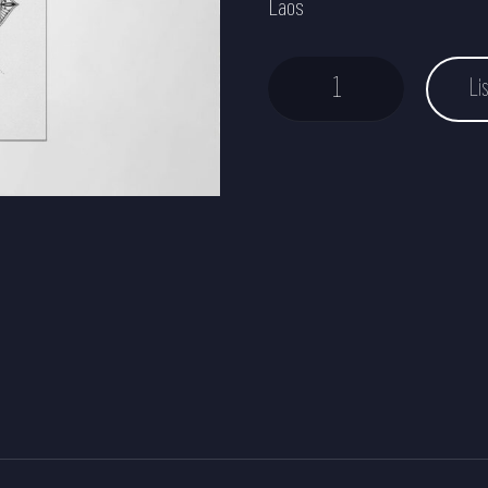
Laos
Maagiline Mandala värviraamat kogus
Li