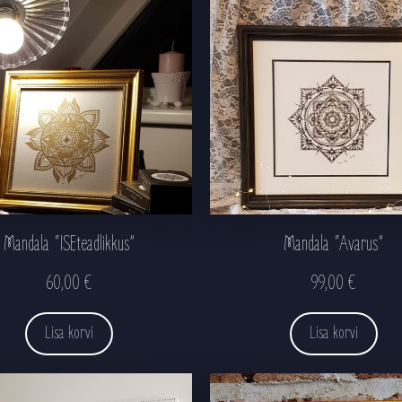
Mandala “ISEteadlikkus”
Mandala “Avarus”
60,00
€
99,00
€
Lisa korvi
Lisa korvi