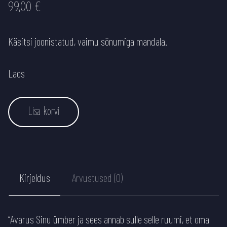
99,00
€
Käsitsi joonistatud, vaimu sõnumiga mandala.
Laos
Mandala "Avarus" kogus
Lisa korvi
Kirjeldus
Arvustused (0)
“Avarus Sinu ümber ja sees annab sulle selle ruumi, et oma