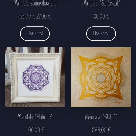
Mandala sõnumikaardid
Mandala “Sa ärkad”
Algne hind oli: 33,00 €.
Praegune hind on: 27,00 €
33,00
€
27,00
€
80,00
€
Lisa korvi
Lisa korvi
Mandala “Eluhõbe”
Mandala “KULD”
100,00
€
888,00
€