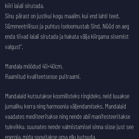
kiiri laiali sirutada.
Sinu pärast on justkui kogu maailm, kui end lahti teed.
Sümmeetrilisus ja puhtus iseloomustab Sind. Nüüd on aeg
enda tiivad laiali sirutada ja hakata välja kiirgama sisemist
valgust”.
Mandala mõõdud 40×40cm.
Raamitud kvaliteetsesse puitraami.
Mandalaid kutsutakse kosmilisteks ringideks, neid luuakse
jumaliku korra ning harmoonia väljendamiseks. Mandalaid
vaadates mediteeritakse ning nende abil manifesteeritakse
tulevikku, suunates nende valmistamisel sinna sisse just see
energia, mida soovitakse oma ellu kutsuda.