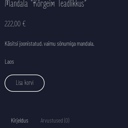
Mandala “Kõrgeim Teadlikkus”
222,00
€
Käsitsi joonistatud, vaimu sõnumiga mandala.
Laos
Mandala "Kõrgeim Teadlikkus" kogus
Lisa korvi
Kirjeldus
Arvustused (0)