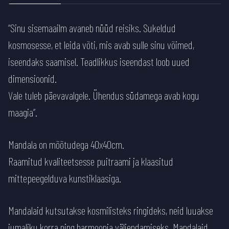
“Sinu sisemaailm avaneb nüüd reisiks. Sukeldud
kosmosesse, et leida võti, mis avab sulle sinu võimed,
iseendaks saamisel. Teadlikkus iseendast loob uued
dimensioonid.
Vale tuleb päevavalgele. Ühendus südamega avab kogu
maagia”.
Mandala on mõõtudega 40x40cm.
Raamitud kvaliteetsesse puitraami ja klaasitud
mittepeegelduva kunstiklaasiga.
Mandalaid kutsutakse kosmilisteks ringideks, neid luuakse
jumaliku korra ning harmoonia väljendamiseks. Mandalaid