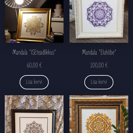
Mandala “ISEteadlikkus”
Mandala “Eluhõbe”
60,00
€
100,00
€
Lisa korvi
Lisa korvi